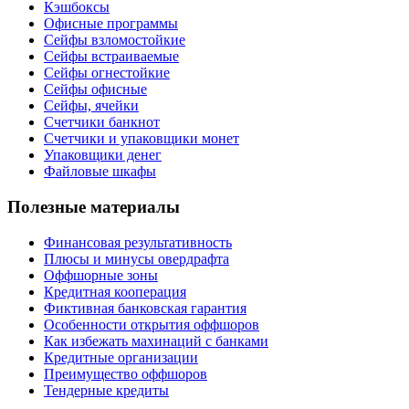
Кэшбоксы
Офисные программы
Сейфы взломостойкие
Сейфы встраиваемые
Сейфы огнестойкие
Сейфы офисные
Сейфы, ячейки
Счетчики банкнот
Счетчики и упаковщики монет
Упаковщики денег
Файловые шкафы
Полезные материалы
Финансовая результативность
Плюсы и минусы овердрафта
Оффшорные зоны
Кредитная кооперация
Фиктивная банковская гарантия
Особенности открытия оффшоров
Как избежать махинаций с банками
Кредитные организации
Преимущество оффшоров
Тендерные кредиты