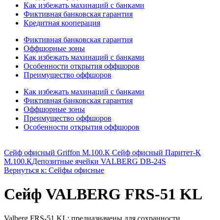
Как избежать махинаций с банками
Фиктивная банковская гарантия
Кредитная кооперация
Фиктивная банковская гарантия
Оффшорные зоны
Как избежать махинаций с банками
Особенности открытия оффшоров
Преимущество оффшоров
Как избежать махинаций с банками
Фиктивная банковская гарантия
Оффшорные зоны
Преимущество оффшоров
Особенности открытия оффшоров
Сейф офисный Griffon M.100.К Сейф офисный Паритет-К
M.100.К
Депозитные ячейки VALBERG DB-24S
Вернуться к: Сейфы офисные
Сейф VALBERG FRS-51 KL
Valberg FRS-51 KL: предназначены для сохранности