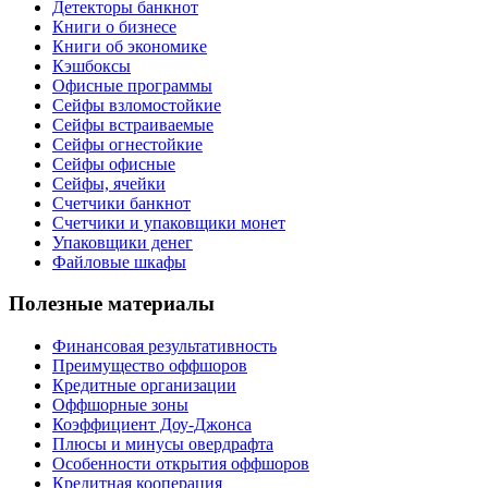
Детекторы банкнот
Книги о бизнесе
Книги об экономике
Кэшбоксы
Офисные программы
Сейфы взломостойкие
Сейфы встраиваемые
Сейфы огнестойкие
Сейфы офисные
Сейфы, ячейки
Счетчики банкнот
Счетчики и упаковщики монет
Упаковщики денег
Файловые шкафы
Полезные материалы
Финансовая результативность
Преимущество оффшоров
Кредитные организации
Оффшорные зоны
Коэффициент Доу-Джонса
Плюсы и минусы овердрафта
Особенности открытия оффшоров
Кредитная кооперация