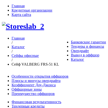
Главная
Кредитные организации
Карта сайта
Главная
Банковские гарантии
/
Тендеры и финансы
Каталог
Овердрафт
/
Вывод в оффшор
Сейфы офисные
Каталог
/
Сейф VALBERG FRS-51 KL
Особенности открытия оффшоров
Плюсы и минусы овердрафта
Коэффициент Доу-Джонса
Оффшорные зоны
Преимущество оффшоров
Финансовая результативность
Тендерные кредиты