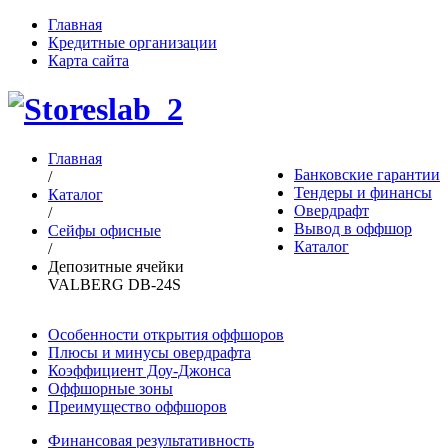
Главная
Кредитные организации
Карта сайта
Главная
Банковские гарантии
/
Тендеры и финансы
Каталог
Овердрафт
/
Вывод в оффшор
Сейфы офисные
Каталог
/
Депозитные ячейки
VALBERG DB-24S
Особенности открытия оффшоров
Плюсы и минусы овердрафта
Коэффициент Доу-Джонса
Оффшорные зоны
Преимущество оффшоров
Финансовая результативность