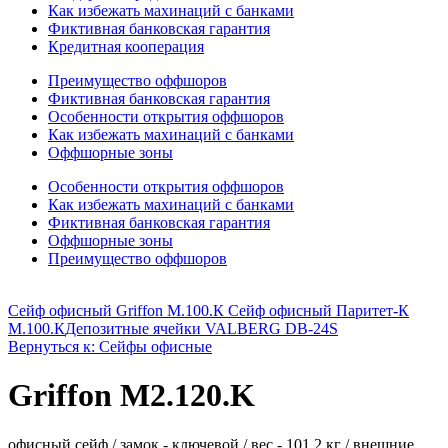
Как избежать махинаций с банками
Фиктивная банковская гарантия
Кредитная кооперация
Преимущество оффшоров
Фиктивная банковская гарантия
Особенности открытия оффшоров
Как избежать махинаций с банками
Оффшорные зоны
Особенности открытия оффшоров
Как избежать махинаций с банками
Фиктивная банковская гарантия
Оффшорные зоны
Преимущество оффшоров
Сейф офисный Griffon M.100.К Сейф офисный Паритет-К
M.100.К
Депозитные ячейки VALBERG DB-24S
Вернуться к: Сейфы офисные
Griffon M2.120.K
офисный сейф / замок - ключевой / вес - 101,2 кг / внешние