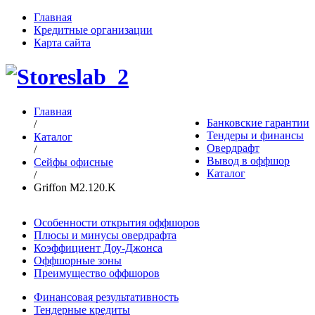
Главная
Кредитные организации
Карта сайта
Главная
Банковские гарантии
/
Тендеры и финансы
Каталог
Овердрафт
/
Вывод в оффшор
Сейфы офисные
Каталог
/
Griffon M2.120.K
Особенности открытия оффшоров
Плюсы и минусы овердрафта
Коэффициент Доу-Джонса
Оффшорные зоны
Преимущество оффшоров
Финансовая результативность
Тендерные кредиты