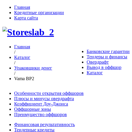
Главная
Кредитные организации
Карта сайта
Главная
Банковские гарантии
/
Тендеры и финансы
Каталог
Овердрафт
/
Вывод в оффшор
Упаковщики денег
Каталог
/
Vama BP2
Особенности открытия оффшоров
Плюсы и минусы овердрафта
Коэффициент Доу-Джонса
Оффшорные зоны
Преимущество оффшоров
Финансовая результативность
Тендерные кредиты