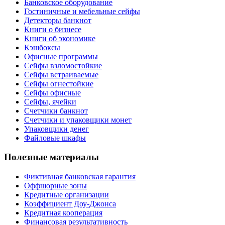
Банковское оборудование
Гостиничные и мебельные сейфы
Детекторы банкнот
Книги о бизнесе
Книги об экономике
Кэшбоксы
Офисные программы
Сейфы взломостойкие
Сейфы встраиваемые
Сейфы огнестойкие
Сейфы офисные
Сейфы, ячейки
Счетчики банкнот
Счетчики и упаковщики монет
Упаковщики денег
Файловые шкафы
Полезные материалы
Фиктивная банковская гарантия
Оффшорные зоны
Кредитные организации
Коэффициент Доу-Джонса
Кредитная кооперация
Финансовая результативность