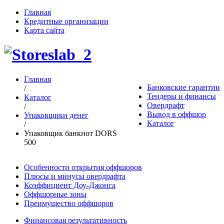
Главная
Кредитные организации
Карта сайта
Главная
Банковские гарантии
/
Тендеры и финансы
Каталог
Овердрафт
/
Вывод в оффшор
Упаковщики денег
Каталог
/
Упаковщик банкнот DORS
500
Особенности открытия оффшоров
Плюсы и минусы овердрафта
Коэффициент Доу-Джонса
Оффшорные зоны
Преимущество оффшоров
Финансовая результативность