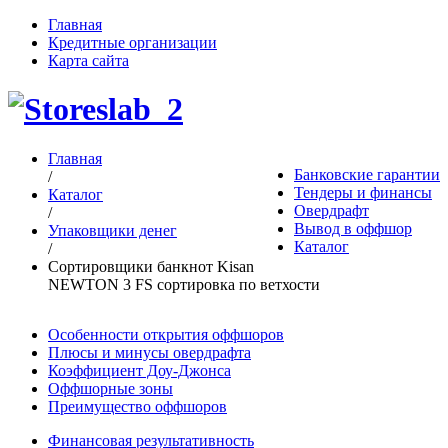
Главная
Кредитные организации
Карта сайта
Главная
Банковские гарантии
/
Тендеры и финансы
Каталог
Овердрафт
/
Вывод в оффшор
Упаковщики денег
Каталог
/
Сортировщики банкнот Kisan
NEWTON 3 FS сортировка по ветхости
Особенности открытия оффшоров
Плюсы и минусы овердрафта
Коэффициент Доу-Джонса
Оффшорные зоны
Преимущество оффшоров
Финансовая результативность