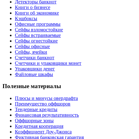
Детекторы банкнот
Книги о бизнесе
Книги об экономике
Кэшбоксы
Офисные программы
Сейфы взломостойкие
Сейфы встраиваемые
Сейфы огнестойкие
Сейфы офисные
Сейфы, ячейки
Счетчики банкнот
Счетчики и упаковщики монет
Упаковщики денег
Файловые шкафы
Полезные материалы
Плюсы и минусы овердрафта
Преимущество оффшоров
Тендерные кредиты
Финансовая результативность
Оффшорные зоны
Кредитная кооперация
Коэффициент Доу-Джонса
Фиктивная банковская гарантия