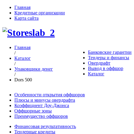
Главная
Кредитные организации
Карта сайта
Главная
Банковские гарантии
/
Тендеры и финансы
Каталог
Овердрафт
/
Вывод в оффшор
Упаковщики денег
Каталог
/
Dors 500
Особенности открытия оффшоров
Плюсы и минусы овердрафта
Коэффициент Доу-Джонса
Оффшорные зоны
Преимущество оффшоров
Финансовая результативность
Тендерные кредиты