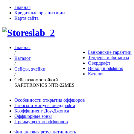
Главная
Кредитные организации
Карта сайта
Главная
Банковские гарантии
/
Тендеры и финансы
Каталог
Овердрафт
/
Вывод в оффшор
Сейфы, ячейки
Каталог
/
Сейф взломостойкий
SAFETRONICS NTR-22MES
Особенности открытия оффшоров
Плюсы и минусы овердрафта
Коэффициент Доу-Джонса
Оффшорные зоны
Преимущество оффшоров
Финансовая результативность