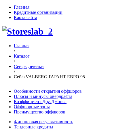
Главная
Кредитные организации
Карта сайта
Главная
/
Каталог
/
Сейфы, ячейки
/
Сейф VALBERG ГАРАНТ ЕВРО 95
Особенности открытия оффшоров
Плюсы и минусы овердрафта
Коэффициент Доу-Джонса
Оффшорные зоны
Преимущество оффшоров
Финансовая результативность
Тендерные кредиты