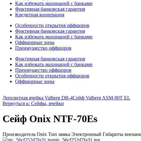
Как избежать махинаций с банками
Фиктивная банковская гарантия
Кредитная кооперация
Особенности открытия оффшоров
Фиктивная банковская гарантия
Как избежать махинаций с банками
Оффшорные зоны
Преимущество оффшоров
Фиктивная банковская гарантия
Как избежать махинаций с банками
Преимущество оффшоров
Особенности открытия оффшоров
Оффшорные зоны
Депозитная ячейка Valberg DB-4
Сейф Valberg ASM-90T EL
Вернуться к: Сейфы, ячейки
Сейф Onix NTF-70Es
Производитель Onix Тип замка Электронный Габариты внешние
pic_56cf252d7fa31.jpg