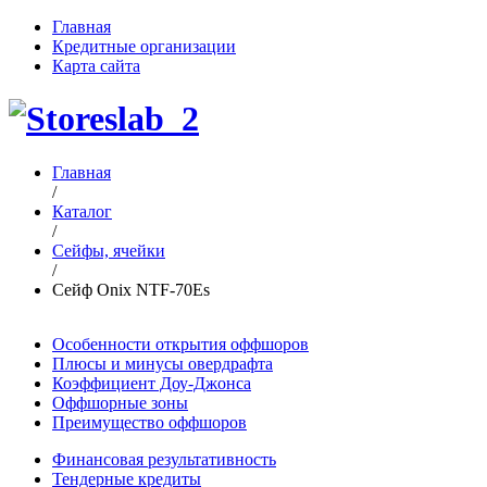
Главная
Кредитные организации
Карта сайта
Главная
/
Каталог
/
Сейфы, ячейки
/
Сейф Onix NTF-70Es
Особенности открытия оффшоров
Плюсы и минусы овердрафта
Коэффициент Доу-Джонса
Оффшорные зоны
Преимущество оффшоров
Финансовая результативность
Тендерные кредиты