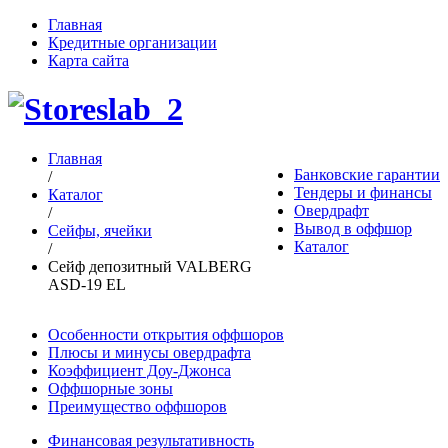
Главная
Кредитные организации
Карта сайта
Главная
Банковские гарантии
/
Тендеры и финансы
Каталог
Овердрафт
/
Вывод в оффшор
Сейфы, ячейки
Каталог
/
Сейф депозитный VALBERG
ASD-19 EL
Особенности открытия оффшоров
Плюсы и минусы овердрафта
Коэффициент Доу-Джонса
Оффшорные зоны
Преимущество оффшоров
Финансовая результативность