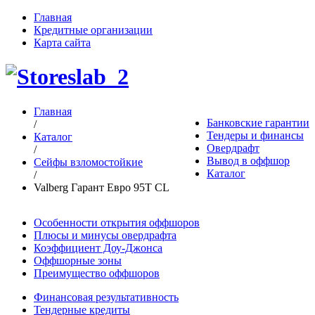
Главная
Кредитные организации
Карта сайта
Главная
Банковские гарантии
/
Тендеры и финансы
Каталог
Овердрафт
/
Вывод в оффшор
Сейфы взломостойкие
Каталог
/
Valberg Гарант Евро 95T CL
Особенности открытия оффшоров
Плюсы и минусы овердрафта
Коэффициент Доу-Джонса
Оффшорные зоны
Преимущество оффшоров
Финансовая результативность
Тендерные кредиты