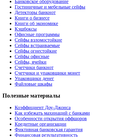
Банковское оборудование
Гостиничные и мебельные сейфы
Детекторы банкнот
Книги о бизнесе
Книги об экономике
Кэшбоксы
Офисные программы
Сейфы взломостойкие
Сейфы встраиваемые
Сейфы огнестойкие
Сейфы офисные
Сейфы, ячейки
Счетчики банкнот
Счетчики и упаковщики монет
Упаковщики денег
Файловые шкафы
Полезные материалы
Коэффициент Доу-Джонса
Как избежать махинаций с банками
Особенности открытия оффшоров
Кредитные организации
Фиктивная банковская гарантия
Финансовая результативность