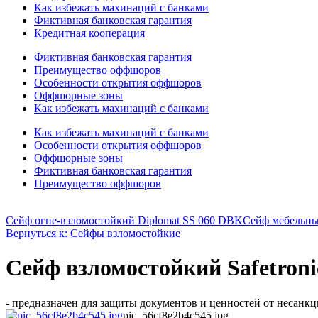
Как избежать махинаций с банками
Фиктивная банковская гарантия
Кредитная кооперация
Фиктивная банковская гарантия
Преимущество оффшоров
Особенности открытия оффшоров
Оффшорные зоны
Как избежать махинаций с банками
Как избежать махинаций с банками
Особенности открытия оффшоров
Оффшорные зоны
Фиктивная банковская гарантия
Преимущество оффшоров
Сейф огне-взломостойкий Diplomat SS 060 DBK
Сейф мебельны
Вернуться к: Сейфы взломостойкие
Сейф взломостойкий Safetro
- предназначен для защиты документов и ценностей от несанкци
pic_56cf8e2b4c545.jpg