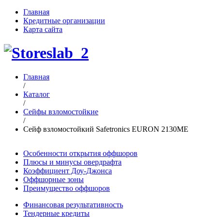
Главная
Кредитные организации
Карта сайта
Главная
/
Каталог
/
Сейфы взломостойкие
/
Сейф взломостойкий Safetronics EURON 2130ME
Особенности открытия оффшоров
Плюсы и минусы овердрафта
Коэффициент Доу-Джонса
Оффшорные зоны
Преимущество оффшоров
Финансовая результативность
Тендерные кредиты