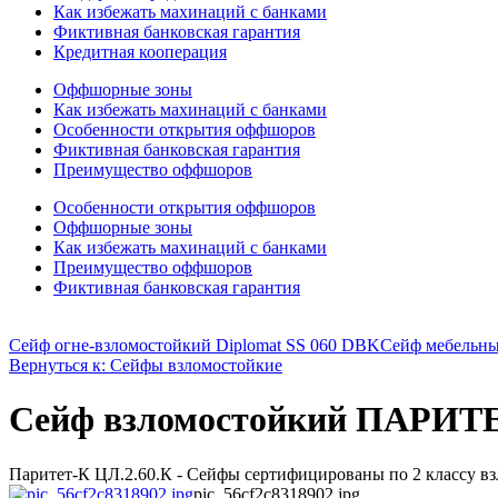
Как избежать махинаций с банками
Фиктивная банковская гарантия
Кредитная кооперация
Оффшорные зоны
Как избежать махинаций с банками
Особенности открытия оффшоров
Фиктивная банковская гарантия
Преимущество оффшоров
Особенности открытия оффшоров
Оффшорные зоны
Как избежать махинаций с банками
Преимущество оффшоров
Фиктивная банковская гарантия
Сейф огне-взломостойкий Diplomat SS 060 DBK
Сейф мебельны
Вернуться к: Сейфы взломостойкие
Сейф взломостойкий ПАРИТЕТ
Паритет-К ЦЛ.2.60.К - Сейфы сертифицированы по 2 классу вз
pic_56cf2c8318902.jpg