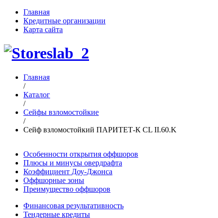
Главная
Кредитные организации
Карта сайта
Главная
/
Каталог
/
Сейфы взломостойкие
/
Сейф взломостойкий ПАРИТЕТ-К CL II.60.K
Особенности открытия оффшоров
Плюсы и минусы овердрафта
Коэффициент Доу-Джонса
Оффшорные зоны
Преимущество оффшоров
Финансовая результативность
Тендерные кредиты