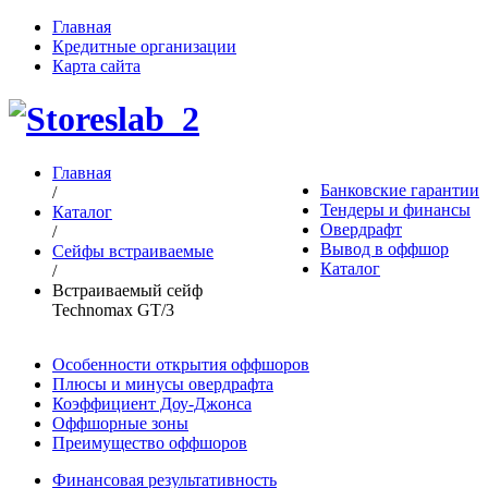
Главная
Кредитные организации
Карта сайта
Главная
Банковские гарантии
/
Тендеры и финансы
Каталог
Овердрафт
/
Вывод в оффшор
Сейфы встраиваемые
Каталог
/
Встраиваемый сейф
Technomax GT/3
Особенности открытия оффшоров
Плюсы и минусы овердрафта
Коэффициент Доу-Джонса
Оффшорные зоны
Преимущество оффшоров
Финансовая результативность