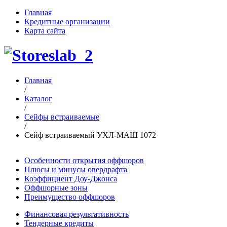
Главная
Кредитные организации
Карта сайта
Главная
/
Каталог
/
Сейфы встраиваемые
/
Сейф встраиваемый УХЛ-МАШ 1072
Особенности открытия оффшоров
Плюсы и минусы овердрафта
Коэффициент Доу-Джонса
Оффшорные зоны
Преимущество оффшоров
Финансовая результативность
Тендерные кредиты