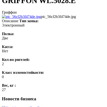
GRIFFON WL.5028.E
Гриффон
pic_56cf2b3f474de.jpg
Описание
Тип замка:
Электронный
Полка:
Две
Касса:
Нет
Кол-во ригелей:
2
Класс взломостойкости:
0
Вес, кг :
27
Новости бизнеса