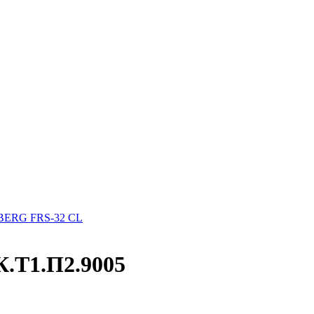
BERG FRS-32 CL
.Т1.П2.9005