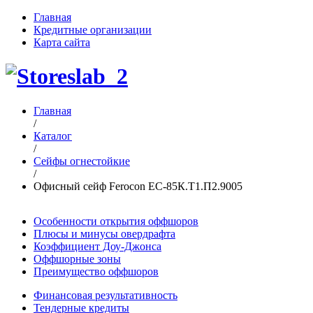
Главная
Кредитные организации
Карта сайта
Главная
/
Каталог
/
Сейфы огнестойкие
/
Офисный сейф Ferocon ЕС-85К.Т1.П2.9005
Особенности открытия оффшоров
Плюсы и минусы овердрафта
Коэффициент Доу-Джонса
Оффшорные зоны
Преимущество оффшоров
Финансовая результативность
Тендерные кредиты