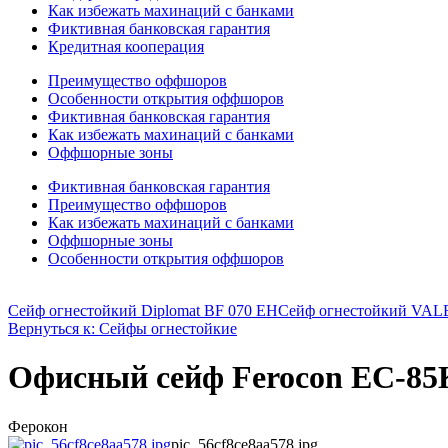
Как избежать махинаций с банками
Фиктивная банковская гарантия
Кредитная кооперация
Преимущество оффшоров
Особенности открытия оффшоров
Фиктивная банковская гарантия
Как избежать махинаций с банками
Оффшорные зоны
Фиктивная банковская гарантия
Преимущество оффшоров
Как избежать махинаций с банками
Оффшорные зоны
Особенности открытия оффшоров
Сейф огнестойкий Diplomat BF 070 EH
Сейф огнестойкий VAL
Вернуться к: Сейфы огнестойкие
Офисный сейф Ferocon ЕС-85К
Ферокон
pic_56cf8ce8aa578.jpg