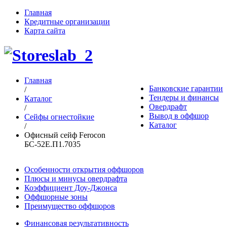
Главная
Кредитные организации
Карта сайта
Главная
Банковские гарантии
/
Тендеры и финансы
Каталог
Овердрафт
/
Вывод в оффшор
Сейфы огнестойкие
Каталог
/
Офисный сейф Ferocon
БС-52Е.П1.7035
Особенности открытия оффшоров
Плюсы и минусы овердрафта
Коэффициент Доу-Джонса
Оффшорные зоны
Преимущество оффшоров
Финансовая результативность