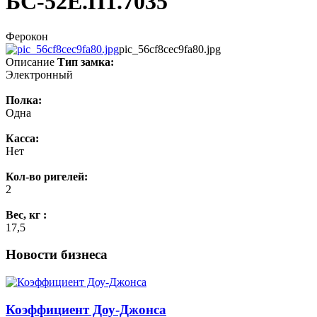
БС-52Е.П1.7035
Ферокон
pic_56cf8cec9fa80.jpg
Описание
Тип замка:
Электронный
Полка:
Одна
Касса:
Нет
Кол-во ригелей:
2
Вес, кг :
17,5
Новости бизнеса
Коэффициент Доу-Джонса