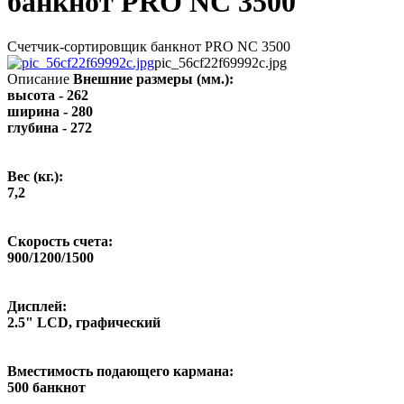
банкнот PRO NC 3500
Счетчик-сортировщик банкнот PRO NC 3500
pic_56cf22f69992c.jpg
Описание
Внешние размеры (мм.):
высота - 262
ширина - 280
глубина - 272
Вес (кг.):
7,2
Скорость счета:
900/1200/1500
Дисплей:
2.5" LCD, графический
Вместимость подающего кармана:
500 банкнот