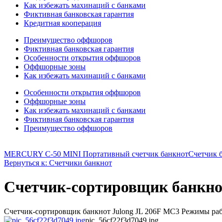
Как избежать махинаций с банками
Фиктивная банковская гарантия
Кредитная кооперация
Преимущество оффшоров
Фиктивная банковская гарантия
Особенности открытия оффшоров
Оффшорные зоны
Как избежать махинаций с банками
Особенности открытия оффшоров
Оффшорные зоны
Как избежать махинаций с банками
Фиктивная банковская гарантия
Преимущество оффшоров
MERCURY C-50 MINI Портативный счетчик банкнот
Счетчик 
Вернуться к: Счетчики банкнот
Счетчик-сортировщик банкно
Счетчик-сортировщик банкнот Julong JL 206F MC3 Режимы работ
pic_56cf22f3d7049.jpg