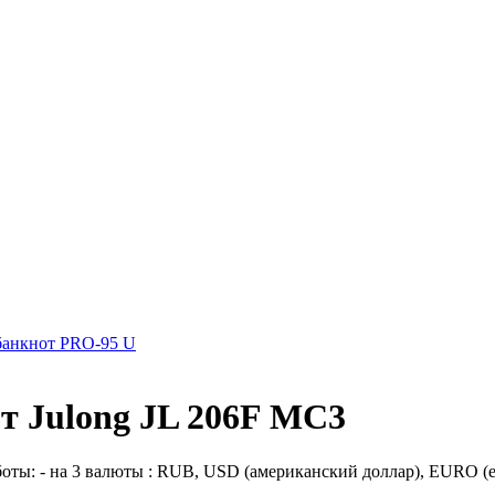
банкнот PRO-95 U
т Julong JL 206F MC3
ы: - на 3 валюты : RUB, USD (американский доллар), EURO (евро