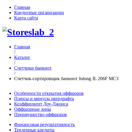
Главная
Кредитные организации
Карта сайта
Главная
/
Каталог
/
Счетчики банкнот
/
Счетчик-сортировщик банкнот Julong JL 206F MC3
Особенности открытия оффшоров
Плюсы и минусы овердрафта
Коэффициент Доу-Джонса
Оффшорные зоны
Преимущество оффшоров
Финансовая результативность
Тендерные кредиты