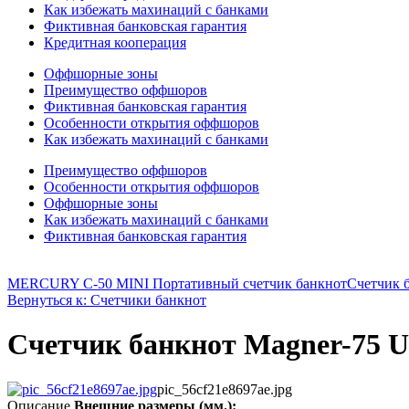
Как избежать махинаций с банками
Фиктивная банковская гарантия
Кредитная кооперация
Оффшорные зоны
Преимущество оффшоров
Фиктивная банковская гарантия
Особенности открытия оффшоров
Как избежать махинаций с банками
Преимущество оффшоров
Особенности открытия оффшоров
Оффшорные зоны
Как избежать махинаций с банками
Фиктивная банковская гарантия
MERCURY C-50 MINI Портативный счетчик банкнот
Счетчик 
Вернуться к: Счетчики банкнот
Счетчик банкнот Magner-75 
pic_56cf21e8697ae.jpg
Описание
Внешние размеры (мм.):