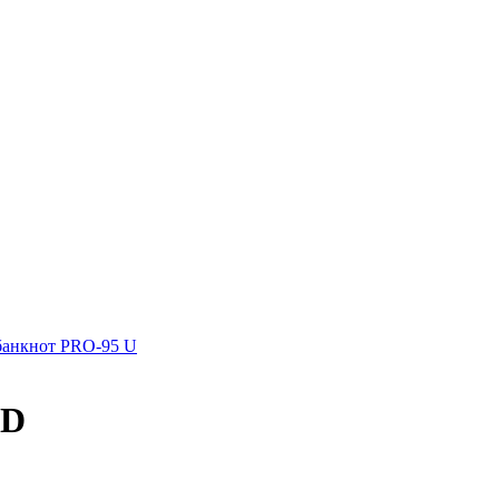
банкнот PRO-95 U
UD