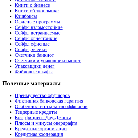
Книги о бизнесе
Книги об экономике
Кэшбоксы
Офисные программы
Сейфы взломостойкие
Сейфы встраиваемые
Сейфы огнестойкие
Сейфы офисные
Сейфы, ячейки
Счетчики банкнот
Счетчики и упаковщики монет
Упаковщики денег
Файловые шкафы
Полезные материалы
Преимущество оффшоров
Фиктивная банковская гарантия
Особенности открытия оффшоров
Тендерные кредиты
Коэффициент Доу-Джонса
Плюсы и минусы овердрафта
Кредитные организации
Кредитная кооперация