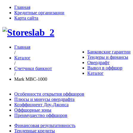
Главная
Кредитные организации
Карта сайта
Главная
Банковские гарантии
/
Тендеры и финансы
Каталог
Овердрафт
/
Вывод в оффшор
Счетчики банкнот
Каталог
/
Mark MBC-1000
Особенности открытия оффшоров
Плюсы и минусы овердрафта
Коэффициент Доу-Джонса
Оффшорные зоны
Преимущество оффшоров
Финансовая результативность
Тендерные кредиты