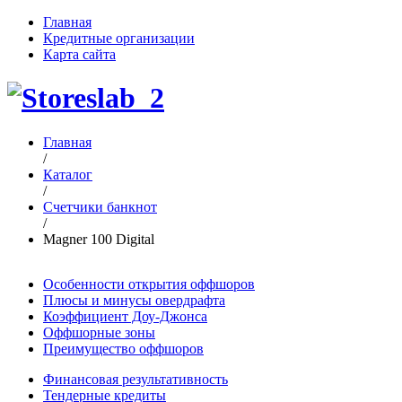
Главная
Кредитные организации
Карта сайта
Главная
/
Каталог
/
Счетчики банкнот
/
Magner 100 Digital
Особенности открытия оффшоров
Плюсы и минусы овердрафта
Коэффициент Доу-Джонса
Оффшорные зоны
Преимущество оффшоров
Финансовая результативность
Тендерные кредиты