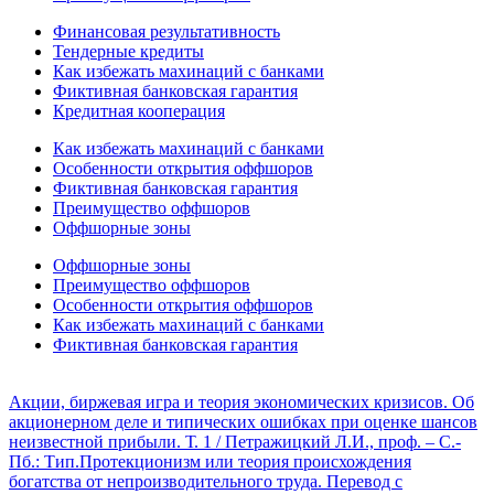
Финансовая результативность
Тендерные кредиты
Как избежать махинаций с банками
Фиктивная банковская гарантия
Кредитная кооперация
Как избежать махинаций с банками
Особенности открытия оффшоров
Фиктивная банковская гарантия
Преимущество оффшоров
Оффшорные зоны
Оффшорные зоны
Преимущество оффшоров
Особенности открытия оффшоров
Как избежать махинаций с банками
Фиктивная банковская гарантия
Акции, биржевая игра и теория экономических кризисов. Об
акционерном деле и типических ошибках при оценке шансов
неизвестной прибыли. Т. 1 / Петражицкий Л.И., проф. – С.-
Пб.: Тип.
Протекционизм или теория происхождения
богатства от непроизводительного труда. Перевод с