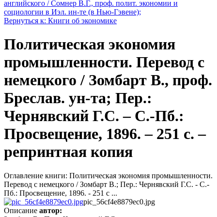
английского / Сомнер В.Г., проф. полит. экономии и
социологии в Иэл. ин-те (в Нью-Гэвене);
Вернуться к: Книги об экономике
Политическая экономия
промышленности. Перевод с
немецкого / Зомбарт В., проф.
Бреслав. ун-та; Пер.:
Чернявский Г.С. – С.-Пб.:
Просвещение, 1896. – 251 c. –
репринтная копия
Оглавление книги: Политическая экономия промышленности.
Перевод с немецкого / Зомбарт В.; Пер.: Чернявский Г.С. - С.-
Пб.: Просвещение, 1896. - 251 c ...
pic_56cf4e8879ec0.jpg
Описание
автор: