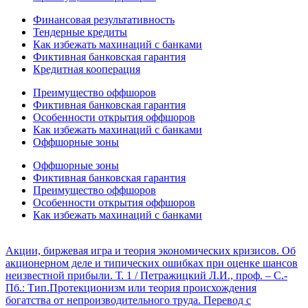
Финансовая результативность
Тендерные кредиты
Как избежать махинаций с банками
Фиктивная банковская гарантия
Кредитная кооперация
Преимущество оффшоров
Фиктивная банковская гарантия
Особенности открытия оффшоров
Как избежать махинаций с банками
Оффшорные зоны
Оффшорные зоны
Фиктивная банковская гарантия
Преимущество оффшоров
Особенности открытия оффшоров
Как избежать махинаций с банками
Акции, биржевая игра и теория экономических кризисов. Об
акционерном деле и типических ошибках при оценке шансов
неизвестной прибыли. Т. 1 / Петражицкий Л.И., проф. – С.-
Пб.: Тип.
Протекционизм или теория происхождения
богатства от непроизводительного труда. Перевод с