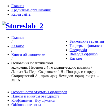
Главная
Кредитные организации
Карта сайта
Главная
Банковские гарантии
/
Тендеры и финансы
Каталог
Овердрафт
/
Вывод в оффшор
Книги об экономике
Каталог
/
Основания политической
экономии. Перевод с 4-го французского издания /
Лавелэ Э.; Пер.: Свадковский Н.; Под ред. и с пред.:
Свирщевский А., прив.-доц. Демидов. юрид. лицея. –
М.: А
Особенности открытия оффшоров
Плюсы и минусы овердрафта
Коэффициент Доу-Джонса
Оффшорные зоны