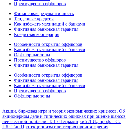
Преимущество оффшоров
Финансовая результативность
Тендерные кредиты
Как избежать махинаций с банками
Фиктивная банковская гарантия
Кредитная кооперация
Особенности открытия оффшоров
Как избежать махинаций с банками
Оффшорные зоны
Преимущество оффшоров
Фиктивная банковская гарантия
Особенности открытия оффшоров
Фиктивная банковская гарантия
Как избежать махинаций с банками
Преимущество оффшоров
Оффшорные зоны
Акции, биржевая игра и теория экономических кризисов. Об
акционерном деле и типических ошибках при оценке шансов
неизвестной прибыли. Т. 1 / Петражицкий Л.И., проф. – С.-
Пб.: Тип.
Протекционизм или теория происхождения