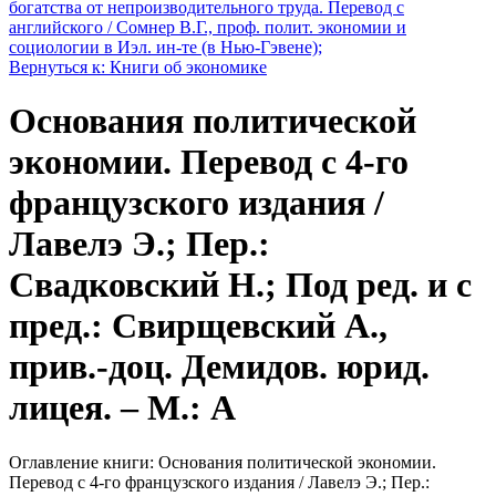
богатства от непроизводительного труда. Перевод с
английского / Сомнер В.Г., проф. полит. экономии и
социологии в Иэл. ин-те (в Нью-Гэвене);
Вернуться к: Книги об экономике
Основания политической
экономии. Перевод с 4-го
французского издания /
Лавелэ Э.; Пер.:
Свадковский Н.; Под ред. и с
пред.: Свирщевский А.,
прив.-доц. Демидов. юрид.
лицея. – М.: А
Оглавление книги: Основания политической экономии.
Перевод с 4-го французского издания / Лавелэ Э.; Пер.: