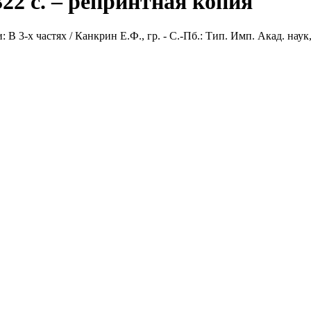
322 с. – репринтная копия
-х частях / Канкрин Е.Ф., гр. - С.-Пб.: Тип. Имп. Акад. наук, 18