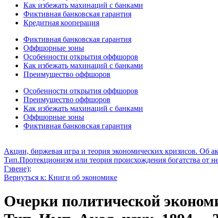
Как избежать махинаций с банками
Фиктивная банковская гарантия
Кредитная кооперация
Фиктивная банковская гарантия
Оффшорные зоны
Особенности открытия оффшоров
Как избежать махинаций с банками
Преимущество оффшоров
Особенности открытия оффшоров
Преимущество оффшоров
Как избежать махинаций с банками
Оффшорные зоны
Фиктивная банковская гарантия
Акции, биржевая игра и теория экономических кризисов. Об ак
Тип.
Протекционизм или теория происхождения богатства от неп
Гэвене);
Вернуться к: Книги об экономике
Очерки политической экономии 