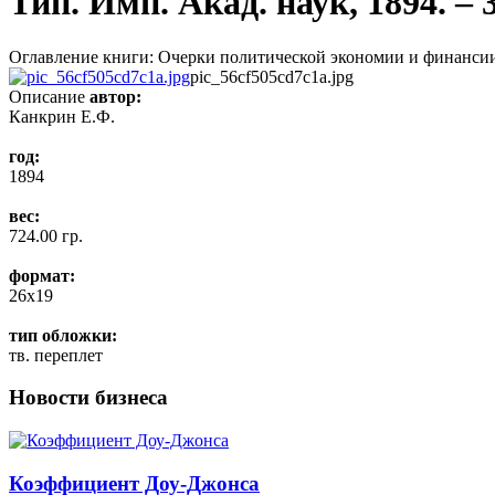
Тип. Имп. Акад. наук, 1894. – 
Оглавление книги: Очерки политической экономии и финансии: В 3
pic_56cf505cd7c1a.jpg
Описание
автор:
Канкрин Е.Ф.
год:
1894
вес:
724.00 гр.
формат:
26x19
тип обложки:
тв. переплет
Новости бизнеса
Коэффициент Доу-Джонса