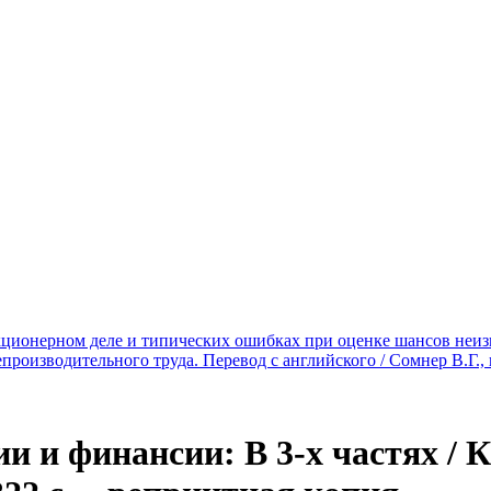
ционерном деле и типических ошибках при оценке шансов неизве
роизводительного труда. Перевод с английского / Сомнер В.Г., 
и финансии: В 3-х частях / Ка