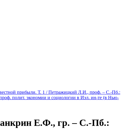
стной прибыли. Т. 1 / Петражицкий Л.И., проф. – С.-Пб.:
проф. полит. экономии и социологии в Иэл. ин-те (в Нью-
нкрин Е.Ф., гр. – С.-Пб.: