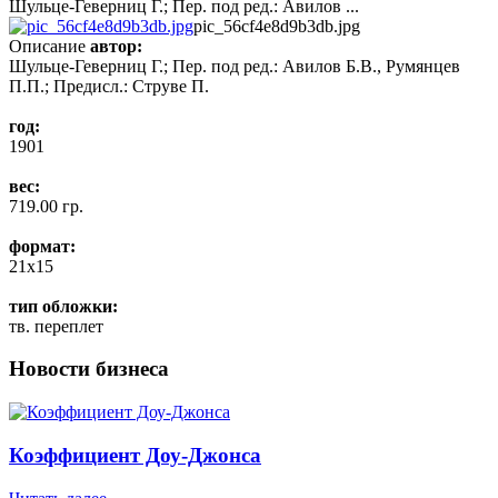
Шульце-Геверниц Г.; Пер. под ред.: Авилов ...
pic_56cf4e8d9b3db.jpg
Описание
автор:
Шульце-Геверниц Г.; Пер. под ред.: Авилов Б.В., Румянцев
П.П.; Предисл.: Струве П.
год:
1901
вес:
719.00 гр.
формат:
21x15
тип обложки:
тв. переплет
Новости бизнеса
Коэффициент Доу-Джонса