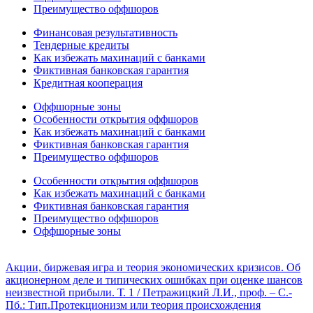
Преимущество оффшоров
Финансовая результативность
Тендерные кредиты
Как избежать махинаций с банками
Фиктивная банковская гарантия
Кредитная кооперация
Оффшорные зоны
Особенности открытия оффшоров
Как избежать махинаций с банками
Фиктивная банковская гарантия
Преимущество оффшоров
Особенности открытия оффшоров
Как избежать махинаций с банками
Фиктивная банковская гарантия
Преимущество оффшоров
Оффшорные зоны
Акции, биржевая игра и теория экономических кризисов. Об
акционерном деле и типических ошибках при оценке шансов
неизвестной прибыли. Т. 1 / Петражицкий Л.И., проф. – С.-
Пб.: Тип.
Протекционизм или теория происхождения