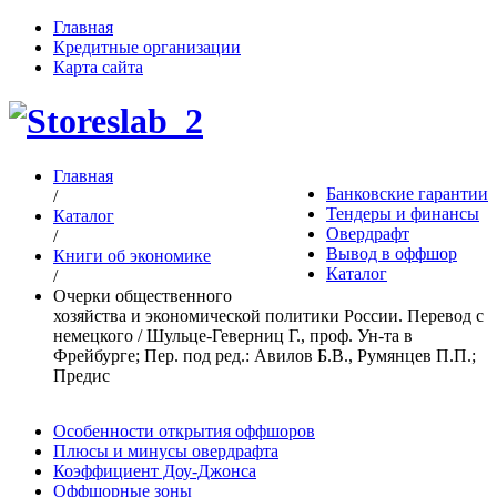
Главная
Кредитные организации
Карта сайта
Главная
Банковские гарантии
/
Тендеры и финансы
Каталог
Овердрафт
/
Вывод в оффшор
Книги об экономике
Каталог
/
Очерки общественного
хозяйства и экономической политики России. Перевод с
немецкого / Шульце-Геверниц Г., проф. Ун-та в
Фрейбурге; Пер. под ред.: Авилов Б.В., Румянцев П.П.;
Предис
Особенности открытия оффшоров
Плюсы и минусы овердрафта
Коэффициент Доу-Джонса
Оффшорные зоны