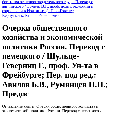
богатства от непроизводительного труда. Перевод с
английского / Сомнер В.Г., проф. полит. экономии и
социологии в Иэл. ин-те (в Нью-Гэвене);
Вернуться к: Книги об экономике
Очерки общественного
хозяйства и экономической
политики России. Перевод с
немецкого / Шульце-
Геверниц Г., проф. Ун-та в
Фрейбурге; Пер. под ред.:
Авилов Б.В., Румянцев П.П.;
Предис
Оглавление книги: Очерки общественного хозяйства и
экономической политики России. Перевод с немецкого /