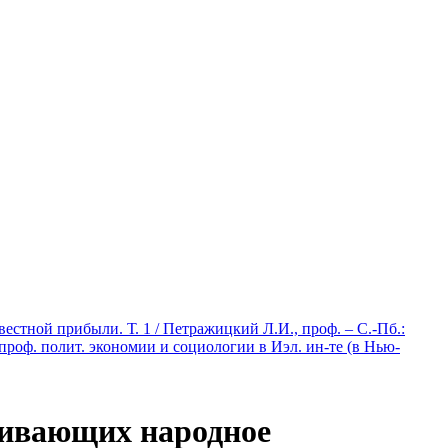
стной прибыли. Т. 1 / Петражицкий Л.И., проф. – С.-Пб.:
проф. полит. экономии и социологии в Иэл. ин-те (в Нью-
ливающих народное