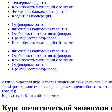
Тендерные кредиты
Как избежать махинаций с банками
Фиктивная банковская гарантия
Кредитная кооперация
Оффшорные зоны
Фиктивная банковская гарантия
Особенности открытия оффшоров
Преимущество оффшоров
Как избежать махинаций с банками
Фиктивная банковская гарантия
Особенности открытия оффшоров
Как избежать махинаций с банками
Оффшорные зоны
Преимущество оффшоров
Акции, биржевая игра и теория экономических кризисов. Об ак
Тип.
Протекционизм или теория происхождения богатства от неп
Гэвене);
Вернуться к: Книги об экономике
Курс политической экономии