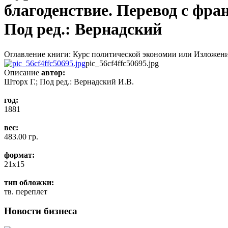
благоденствие. Перевод с фран
Под ред.: Вернадский
Оглавление книги: Курс политической экономии или Изложение
pic_56cf4ffc50695.jpg
Описание
автор:
Шторх Г.; Под ред.: Вернадский И.В.
год:
1881
вес:
483.00 гр.
формат:
21x15
тип обложки:
тв. переплет
Новости бизнеса