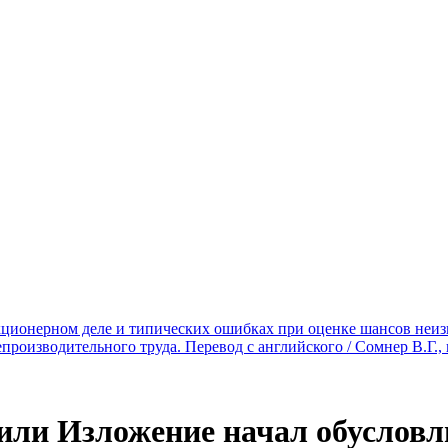
ционерном деле и типических ошибках при оценке шансов неизве
роизводительного труда. Перевод с английского / Сомнер В.Г., 
 или Изложение начал обуслов