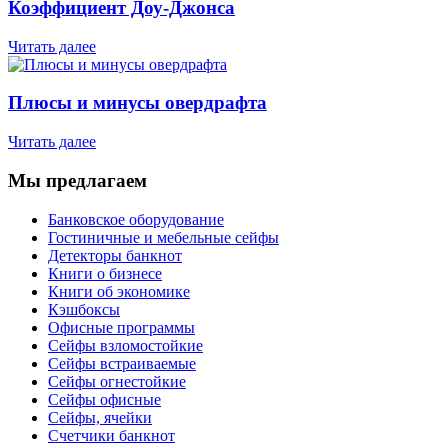
Коэффициент Доу-Джонса
Читать далее
Плюсы и минусы овердрафта
Читать далее
Мы предлагаем
Банковское оборудование
Гостиничные и мебельные сейфы
Детекторы банкнот
Книги о бизнесе
Книги об экономике
Кэшбоксы
Офисные программы
Сейфы взломостойкие
Сейфы встраиваемые
Сейфы огнестойкие
Сейфы офисные
Сейфы, ячейки
Счетчики банкнот