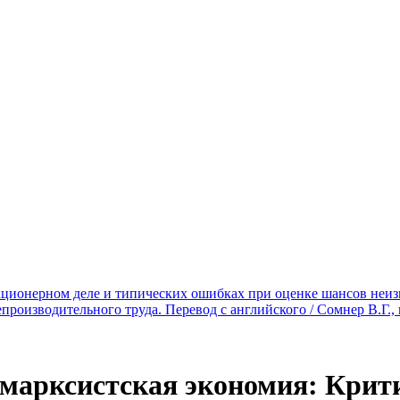
ционерном деле и типических ошибках при оценке шансов неизве
роизводительного труда. Перевод с английского / Сомнер В.Г., 
марксистская экономия: Критич