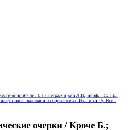
стной прибыли. Т. 1 / Петражицкий Л.И., проф. – С.-Пб.:
проф. полит. экономии и социологии в Иэл. ин-те (в Нью-
еские очерки / Кроче Б.;