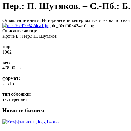
Пер.: П. Шутяков. – С.-Пб.: Б.
Оглавление книги: Исторический материализм и марксистская эко
pic_56cf503424ca1.jpg
Описание
автор:
Кроче Б.; Пер.: П. Шутяков
год:
1902
вес:
478.00 гр.
формат:
21x15
тип обложки:
тв. переплет
Новости бизнеса