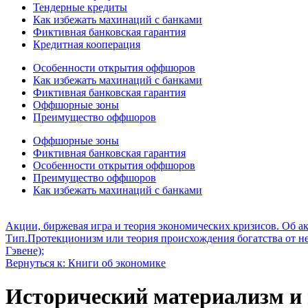
Тендерные кредиты
Как избежать махинаций с банками
Фиктивная банковская гарантия
Кредитная кооперация
Особенности открытия оффшоров
Как избежать махинаций с банками
Фиктивная банковская гарантия
Оффшорные зоны
Преимущество оффшоров
Оффшорные зоны
Фиктивная банковская гарантия
Особенности открытия оффшоров
Преимущество оффшоров
Как избежать махинаций с банками
Акции, биржевая игра и теория экономических кризисов. Об ак
Тип.
Протекционизм или теория происхождения богатства от неп
Гэвене);
Вернуться к: Книги об экономике
Исторический материализм и 