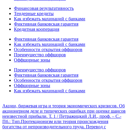
Финансовая результативность
Тендерные кредиты
Как избежать махинаций с банками
Фиктивная банковская гарантия
Кредитная кооперация
Фиктивная банковская гарантия
Как избежать махинаций с банками
Особенности открытия оффшоров
Преимущество оффшоров
Оффшорные зоны
Преимущество оффшоров
Фиктивная банковская гарантия
Особенности открытия оффшоров
Оффшорные зоны
Как избежать махинаций с банками
Акции, биржевая игра и теория экономических кризисов. Об
акционерном деле и типических ошибках при оценке шансов
неизвестной прибыли. Т. 1 / Петражицкий Л.И., проф. – С.-
Пб.: Тип.
Протекционизм или теория происхождения
богатства от непроизводительного труда. Перевод с