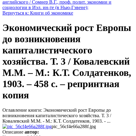
английского / Сомнер В.Г., проф. полит. экономии и
социологии в Иэл. ин-те (в Нью-Гэвене);
Вернуться к: Книги об экономике
Экономический рост Европы
до возникновения
капиталистического
хозяйства. Т. 3 / Ковалевский
М.М. – М.: К.Т. Солдатенков,
1903. – 458 c. – репринтная
копия
Оглавление книги: Экономический рост Европы до
возникновения капиталистического хозяйства. Т. 3 /
Ковалевский М.М. - М.: К.Т. Солдатенков, 1903. - ...
pic_56cf4e66a288f.jpg
Описание
автор: