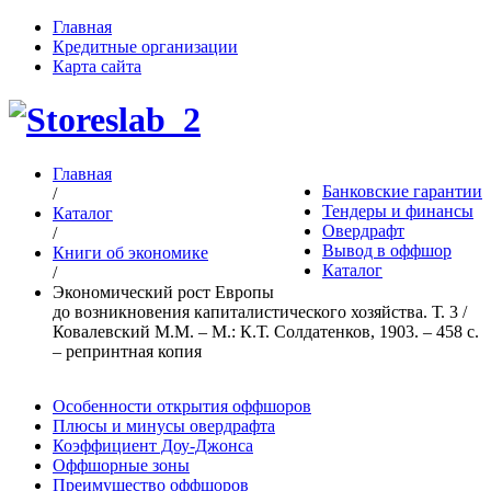
Главная
Кредитные организации
Карта сайта
Главная
Банковские гарантии
/
Тендеры и финансы
Каталог
Овердрафт
/
Вывод в оффшор
Книги об экономике
Каталог
/
Экономический рост Европы
до возникновения капиталистического хозяйства. Т. 3 /
Ковалевский М.М. – М.: К.Т. Солдатенков, 1903. – 458 c.
– репринтная копия
Особенности открытия оффшоров
Плюсы и минусы овердрафта
Коэффициент Доу-Джонса
Оффшорные зоны
Преимущество оффшоров