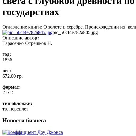
света с глубокой древности п
государствах
Оглавление книги: О золоте и серебре. Происхождении их, коли
pic_56cf4e782a8d5.jpg
Описание
автор:
Тарасенко-Отрешков Н.
год:
1856
вес:
672.00 гр.
формат:
21x15
тип обложки:
тв. переплет
Новости бизнеса