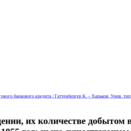
вого банкового кредита / Гаттенбергер К. – Харьков: Унив. тип.,
дении, их количестве добытом 