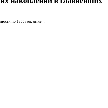
м их накоплении в главнейших
ности по 1855 год; ныне ...