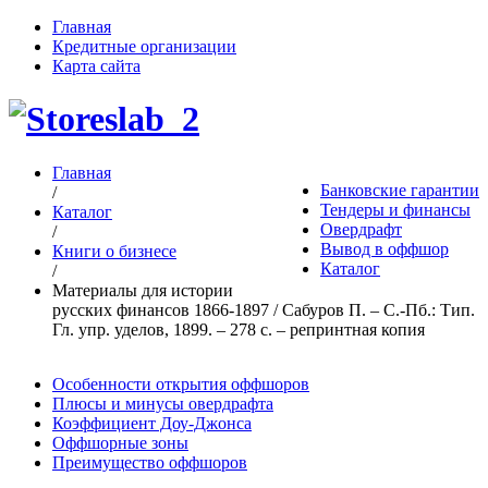
Главная
Кредитные организации
Карта сайта
Главная
Банковские гарантии
/
Тендеры и финансы
Каталог
Овердрафт
/
Вывод в оффшор
Книги о бизнесе
Каталог
/
Материалы для истории
русских финансов 1866-1897 / Сабуров П. – С.-Пб.: Тип.
Гл. упр. уделов, 1899. – 278 с. – репринтная копия
Особенности открытия оффшоров
Плюсы и минусы овердрафта
Коэффициент Доу-Джонса
Оффшорные зоны
Преимущество оффшоров