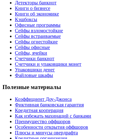
Детекторы банкнот
Книги о бизнесе
Книги об экономике
Кэшбоксы
Офисные программы
Сейфы взломостойкие
Сейфы встраиваемые
Сейфы огнестойкие
Сейфы офисные
Сейфы, ячейки
Счетчики банкнот
Счетчики и упаковщики монет
Упаковщики денег
Файловые шкафы
Полезные материалы
Коэффициент Доу-Джонса
Фиктивная банковская гарантия
Кредитная кооперация
Как избежать махинаций с банками
Преимущество оффшоров
Особенности открытия оффшоров
Плюсы и минусы овердрафта
Кредитные организации