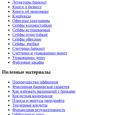
Детекторы банкнот
Книги о бизнесе
Книги об экономике
Кэшбоксы
Офисные программы
Сейфы взломостойкие
Сейфы встраиваемые
Сейфы огнестойкие
Сейфы офисные
Сейфы, ячейки
Счетчики банкнот
Счетчики и упаковщики монет
Упаковщики денег
Файловые шкафы
Полезные материалы
Преимущество оффшоров
Фиктивная банковская гарантия
Как избежать махинаций с банками
Кредитная кооперация
Плюсы и минусы овердрафта
Тендерные кредиты
Финансовая результативность
Оффшорные зоны