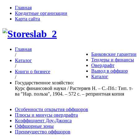
Главная
Кредитные организации
Карта сайта
Главная
Банковские гарантии
/
Тендеры и финансы
Каталог
Овердрафт
/
Вывод в оффшор
Книги о бизнесе
Каталог
/
Государственное хозяйство:
Курс финансовой науки / Растеряев Н. – С.-Пб.: Тип. т-
ва "Нар. польза", 1904. – 572 с. – репринтная копия
Особенности открытия оффшоров
Плюсы и минусы овердрафта
Коэффициент Доу-Джонса
Оффшорные зоны
Преимущество оффшоров