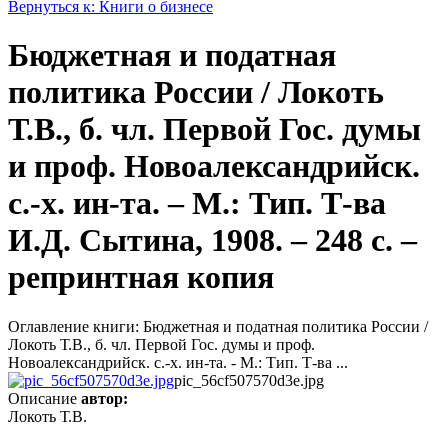
Вернуться к: Книги о бизнесе
Бюджетная и податная
политика России / Локоть
Т.В., б. чл. Первой Гос. думы
и проф. Новоалександрийск.
с.-х. ин-та. – М.: Тип. Т-ва
И.Д. Сытина, 1908. – 248 с. –
репринтная копия
Оглавление книги: Бюджетная и податная политика России /
Локоть Т.В., б. чл. Первой Гос. думы и проф.
Новоалександрийск. с.-х. ин-та. - М.: Тип. Т-ва ...
pic_56cf507570d3e.jpg
Описание
автор:
Локоть Т.В.