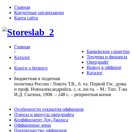
Главная
Кредитные организации
Карта сайта
Главная
Банковские гарантии
/
Тендеры и финансы
Каталог
Овердрафт
/
Вывод в оффшор
Книги о бизнесе
Каталог
/
Бюджетная и податная
политика России / Локоть Т.В., б. чл. Первой Гос. думы
и проф. Новоалександрийск. с.-х. ин-та. – М.: Тип. Т-ва
И.Д. Сытина, 1908. – 248 с. – репринтная копия
Особенности открытия оффшоров
Плюсы и минусы овердрафта
Коэффициент Доу-Джонса
Оффшорные зоны
Преимущество оффшоров