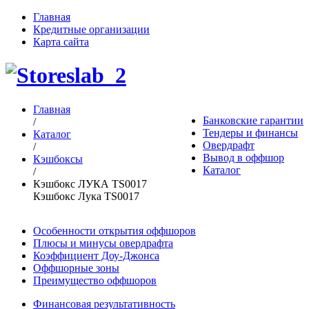
Главная
Кредитные организации
Карта сайта
Главная
Банковские гарантии
/
Тендеры и финансы
Каталог
Овердрафт
/
Вывод в оффшор
Кэшбоксы
Каталог
/
Кэшбокс ЛУКА TS0017
Кэшбокс Лука TS0017
Особенности открытия оффшоров
Плюсы и минусы овердрафта
Коэффициент Доу-Джонса
Оффшорные зоны
Преимущество оффшоров
Финансовая результативность