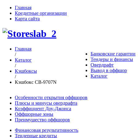
Главная
Кредитные организации
Карта сайта
Главная
Банковские гарантии
/
Тендеры и финансы
Каталог
Овердрафт
/
Вывод в оффшор
Кэшбоксы
Каталог
/
Кэшбокс CB-9707N
Особенности открытия оффшоров
Плюсы и минусы овердрафта
Коэффициент Доу-Джонса
Оффшорные зоны
Преимущество оффшоров
Финансовая результативность
Тендерные кредиты