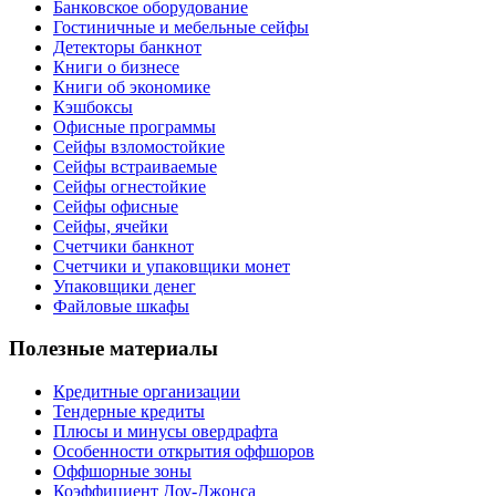
Банковское оборудование
Гостиничные и мебельные сейфы
Детекторы банкнот
Книги о бизнесе
Книги об экономике
Кэшбоксы
Офисные программы
Сейфы взломостойкие
Сейфы встраиваемые
Сейфы огнестойкие
Сейфы офисные
Сейфы, ячейки
Счетчики банкнот
Счетчики и упаковщики монет
Упаковщики денег
Файловые шкафы
Полезные материалы
Кредитные организации
Тендерные кредиты
Плюсы и минусы овердрафта
Особенности открытия оффшоров
Оффшорные зоны
Коэффициент Доу-Джонса