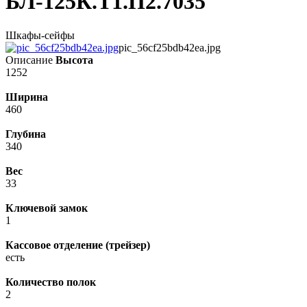
БЛ-125К.Т1.П2.7035
Шкафы-сейфы
pic_56cf25bdb42ea.jpg
Описание
Высота
1252
Ширина
460
Глубина
340
Вес
33
Ключевой замок
1
Кассовое отделение (трейзер)
есть
Количество полок
2