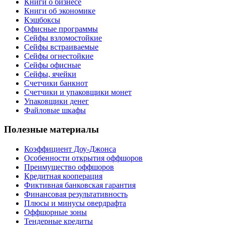
Книги о бизнесе
Книги об экономике
Кэшбоксы
Офисные программы
Сейфы взломостойкие
Сейфы встраиваемые
Сейфы огнестойкие
Сейфы офисные
Сейфы, ячейки
Счетчики банкнот
Счетчики и упаковщики монет
Упаковщики денег
Файловые шкафы
Полезные материалы
Коэффициент Доу-Джонса
Особенности открытия оффшоров
Преимущество оффшоров
Кредитная кооперация
Фиктивная банковская гарантия
Финансовая результативность
Плюсы и минусы овердрафта
Оффшорные зоны
Тендерные кредиты