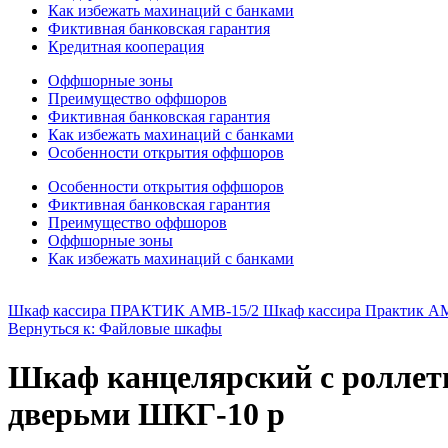
Как избежать махинаций с банками
Фиктивная банковская гарантия
Кредитная кооперация
Оффшорные зоны
Преимущество оффшоров
Фиктивная банковская гарантия
Как избежать махинаций с банками
Особенности открытия оффшоров
Особенности открытия оффшоров
Фиктивная банковская гарантия
Преимущество оффшоров
Оффшорные зоны
Как избежать махинаций с банками
Шкаф кассира ПРАКТИК АМВ-15/2 Шкаф кассира Практик A
Вернуться к: Файловые шкафы
Шкаф канцелярский с ролле
дверьми ШКГ-10 р