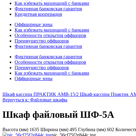
Как избежать махинаций с банками
Фиктивная банковская гарантия
Кредитная кооперация
Оффшорные зоны
Как избежать махинаций с банками
Особенности открытия оффшоров
Преимущество оффшоров
Фиктивная банковская гарантия
Фиктивная банковская гарантия
Особенности открытия оффшоров
Преимущество оффшоров
Как избежать махинаций с банками
Оффшорные зоны
Шкаф кассира ПРАКТИК АМВ-15/2 Шкаф кассира Практик A
Вернуться к: Файловые шкафы
Шкаф файловый ШФ-5А
Высота (мм) 1635 Ширина (мм) 495 Глубина (мм) 602 Количеств
pic_56cf25f2e844c.jpg