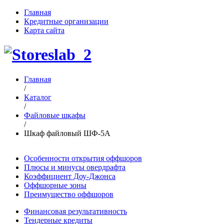
Главная
Кредитные организации
Карта сайта
Главная
/
Каталог
/
Файловые шкафы
/
Шкаф файловый ШФ-5А
Особенности открытия оффшоров
Плюсы и минусы овердрафта
Коэффициент Доу-Джонса
Оффшорные зоны
Преимущество оффшоров
Финансовая результативность
Тендерные кредиты