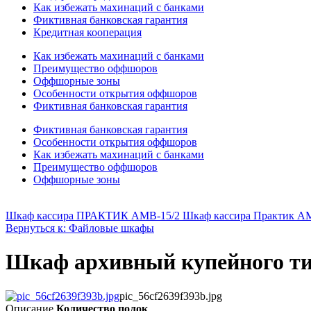
Как избежать махинаций с банками
Фиктивная банковская гарантия
Кредитная кооперация
Как избежать махинаций с банками
Преимущество оффшоров
Оффшорные зоны
Особенности открытия оффшоров
Фиктивная банковская гарантия
Фиктивная банковская гарантия
Особенности открытия оффшоров
Как избежать махинаций с банками
Преимущество оффшоров
Оффшорные зоны
Шкаф кассира ПРАКТИК АМВ-15/2 Шкаф кассира Практик A
Вернуться к: Файловые шкафы
Шкаф архивный купейного 
pic_56cf2639f393b.jpg
Описание
Количество полок