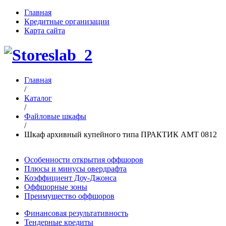
Главная
Кредитные организации
Карта сайта
Главная
/
Каталог
/
Файловые шкафы
/
Шкаф архивный купейного типа ПРАКТИК AMT 0812
Особенности открытия оффшоров
Плюсы и минусы овердрафта
Коэффициент Доу-Джонса
Оффшорные зоны
Преимущество оффшоров
Финансовая результативность
Тендерные кредиты