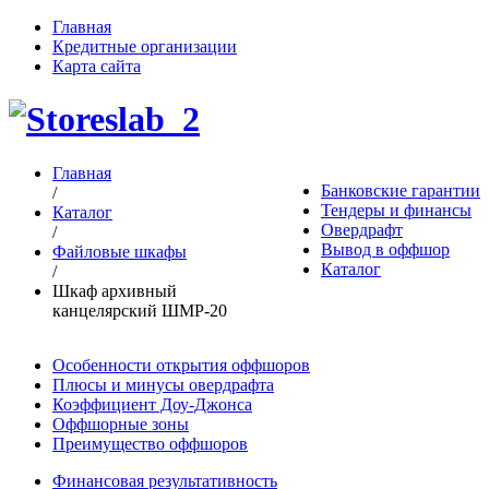
Главная
Кредитные организации
Карта сайта
Главная
Банковские гарантии
/
Тендеры и финансы
Каталог
Овердрафт
/
Вывод в оффшор
Файловые шкафы
Каталог
/
Шкаф архивный
канцелярский ШМР-20
Особенности открытия оффшоров
Плюсы и минусы овердрафта
Коэффициент Доу-Джонса
Оффшорные зоны
Преимущество оффшоров
Финансовая результативность