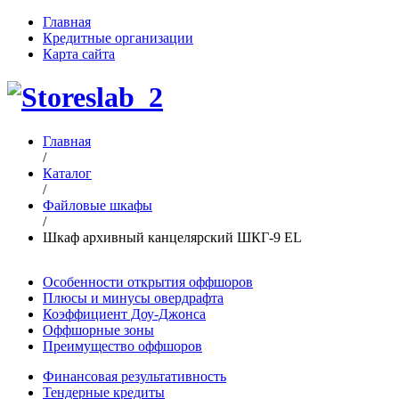
Главная
Кредитные организации
Карта сайта
Главная
/
Каталог
/
Файловые шкафы
/
Шкаф архивный канцелярский ШКГ-9 EL
Особенности открытия оффшоров
Плюсы и минусы овердрафта
Коэффициент Доу-Джонса
Оффшорные зоны
Преимущество оффшоров
Финансовая результативность
Тендерные кредиты