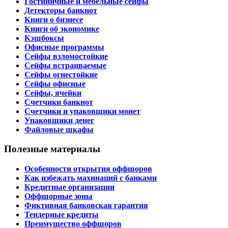
Гостиничные и мебельные сейфы
Детекторы банкнот
Книги о бизнесе
Книги об экономике
Кэшбоксы
Офисные программы
Сейфы взломостойкие
Сейфы встраиваемые
Сейфы огнестойкие
Сейфы офисные
Сейфы, ячейки
Счетчики банкнот
Счетчики и упаковщики монет
Упаковщики денег
Файловые шкафы
Полезные материалы
Особенности открытия оффшоров
Как избежать махинаций с банками
Кредитные организации
Оффшорные зоны
Фиктивная банковская гарантия
Тендерные кредиты
Преимущество оффшоров