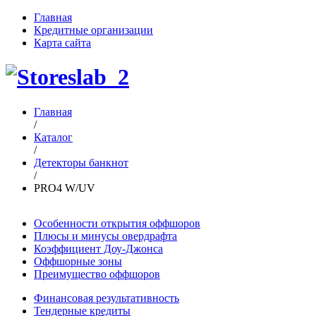
Главная
Кредитные организации
Карта сайта
Главная
/
Каталог
/
Детекторы банкнот
/
PRO4 W/UV
Особенности открытия оффшоров
Плюсы и минусы овердрафта
Коэффициент Доу-Джонса
Оффшорные зоны
Преимущество оффшоров
Финансовая результативность
Тендерные кредиты