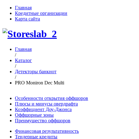
Главная
Кредитные организации
Карта сайта
Главная
/
Каталог
/
Детекторы банкнот
/
PRO Moniron Dec Multi
Особенности открытия оффшоров
Плюсы и минусы овердрафта
Коэффициент Доу-Джонса
Оффшорные зоны
Преимущество оффшоров
Финансовая результативность
Тендерные кредиты