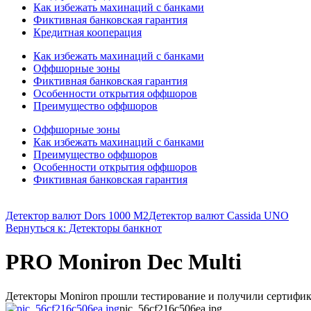
Как избежать махинаций с банками
Фиктивная банковская гарантия
Кредитная кооперация
Как избежать махинаций с банками
Оффшорные зоны
Фиктивная банковская гарантия
Особенности открытия оффшоров
Преимущество оффшоров
Оффшорные зоны
Как избежать махинаций с банками
Преимущество оффшоров
Особенности открытия оффшоров
Фиктивная банковская гарантия
Детектор валют Dors 1000 М2
Детектор валют Cassida UNO
Вернуться к: Детекторы банкнот
PRO Moniron Dec Multi
Детекторы Moniron прошли тестирование и получили сертифика
pic_56cf216c506ea.jpg