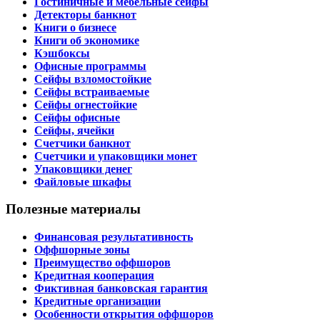
Гостиничные и мебельные сейфы
Детекторы банкнот
Книги о бизнесе
Книги об экономике
Кэшбоксы
Офисные программы
Сейфы взломостойкие
Сейфы встраиваемые
Сейфы огнестойкие
Сейфы офисные
Сейфы, ячейки
Счетчики банкнот
Счетчики и упаковщики монет
Упаковщики денег
Файловые шкафы
Полезные материалы
Финансовая результативность
Оффшорные зоны
Преимущество оффшоров
Кредитная кооперация
Фиктивная банковская гарантия
Кредитные организации
Особенности открытия оффшоров